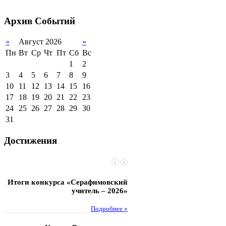
2011-2012 уч.год
Стипендии и виды
поддержки обучающихся
Архив
Событий
Международное
сотрудничество
«
Август 2026
»
Пн
Вт
Ср
Чт
Пт
Сб
Вс
Организация питания в
образовательной
1
2
организации
3
4
5
6
7
8
9
10
11
12
13
14
15
16
17
18
19
20
21
22
23
24
25
26
27
28
29
30
31
Достижения
Итоги конкурса «Серафимовский
Чебаненко Глеб стал п
учитель – 2026»
областных соревнований
Подробнее »
Под