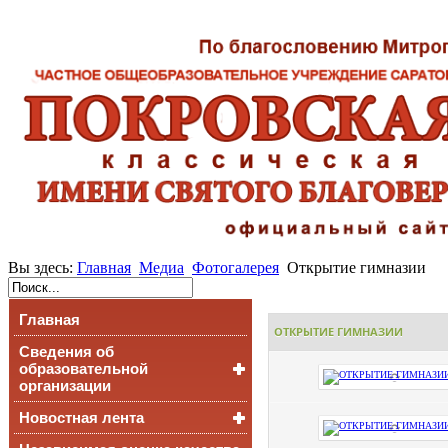
Вы здесь:
Главная
Медиа
Фотогалерея
Открытие гимназии
Главная
ОТКРЫТИЕ ГИМНАЗИИ
Сведения об
образовательной
организации
Новостная лента
Основные сведения
Структура и органы