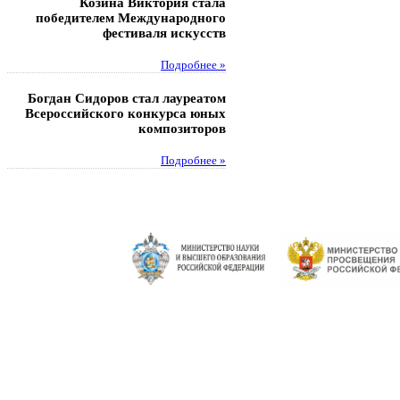
Козина Виктория стала
Музафаров Пётр стал п
победителем Международного
турнира п
фестиваля искусств
Под
Подробнее »
Педагоги гимнази
Богдан Сидоров стал лауреатом
победителями регион
Всероссийского конкурса юных
этапа XXI Всеросс
композиторов
конкурса «За нравс
подвиг у
Подробнее »
Под