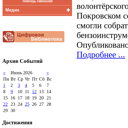
помощь гимназии
волонтёрског
приёма (перевода)
ООП СОО
школа»
2012-2013 уч.год
обучающихся
Медиа
Покровском со
2011-2012 уч.год
Стипендии и виды
Видеоальбом
поддержки обучающихся
смогли собра
Фотогалерея
Международное
сотрудничество
бензоинструм
Организация питания в
Опубликовано
образовательной
организации
Подробнее ...
Архив
Событий
«
Июнь 2026
»
Пн
Вт
Ср
Чт
Пт
Сб
Вс
1
2
3
4
5
6
7
8
9
10
11
12
13
14
15
16
17
18
19
20
21
22
23
24
25
26
27
28
29
30
Достижения