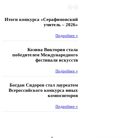
Итоги конкурса «Серафимовский
Чебаненко Глеб стал п
учитель – 2026»
областных соревнований
Подробнее »
Под
Козина Виктория стала
Музафаров Пётр стал п
победителем Международного
турнира п
фестиваля искусств
Под
Подробнее »
Педагоги гимнази
Богдан Сидоров стал лауреатом
победителями регион
Всероссийского конкурса юных
этапа XXI Всеросс
композиторов
конкурса «За нравс
подвиг у
Подробнее »
Под