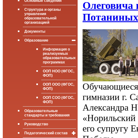
Основные сведения
Олеговича 
Структура и органы
Потанины
управления
образовательной
организацией
Документы
Образование
Информация о
реализуемых
образовательных
программах
ООП НОО (ФГОС,
ФОП)
Обучающиеся 
ООП ООО (ФГОС,
ФОП)
гимназии г. С
ООП СОО (ФГОС,
ФОП)
Александра Н
Образовательные
«Норильский 
стандарты и требования
Руководство
его супругу 
Педагогический состав