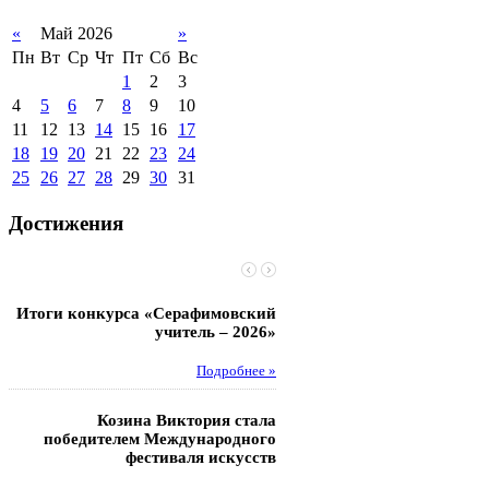
«
Май 2026
»
Пн
Вт
Ср
Чт
Пт
Сб
Вс
1
2
3
4
5
6
7
8
9
10
11
12
13
14
15
16
17
18
19
20
21
22
23
24
25
26
27
28
29
30
31
Достижения
Итоги конкурса «Серафимовский
Чебаненко Глеб стал п
учитель – 2026»
областных соревнований
Подробнее »
Под
Козина Виктория стала
Музафаров Пётр стал п
победителем Международного
турнира п
фестиваля искусств
Под