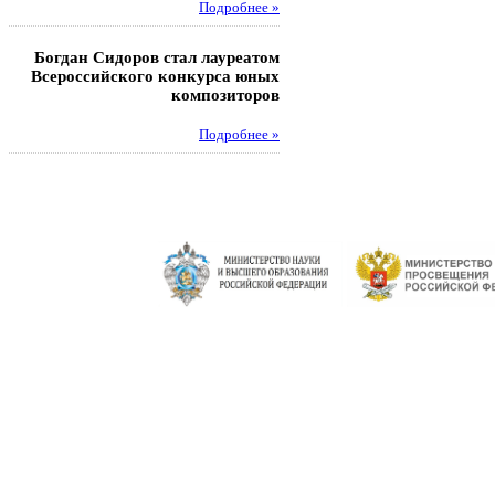
Подробнее »
Педагоги гимнази
Богдан Сидоров стал лауреатом
победителями регион
Всероссийского конкурса юных
этапа XXI Всеросс
композиторов
конкурса «За нравс
подвиг у
Подробнее »
Под