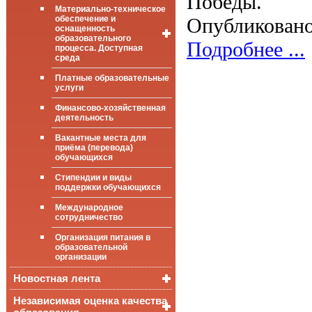
Победы.
Материально-техническое
Педагоги,
Опубликовано
обеспечение и
реализующие
оснащенность
ООП НОО
образовательного
Подробнее ...
процесса. Доступная
Педагоги,
среда
реализующие
ООП ООО
Платные образовательные
Общие сведения
услуги
Педагоги,
реализующие
Цифровая
Финансово-хозяйственная
ООП ООО
(электронная)
деятельность
библиотека
Педагоги,
Вакантные места для
реализующие
ФГИС «Моя
приёма (перевода)
ООП СОО
школа»
обучающихся
Стипендии и виды
поддержки обучающихся
Международное
сотрудничество
Организация питания в
образовательной
организации
Новостная лента
Независимая оценка качества
События