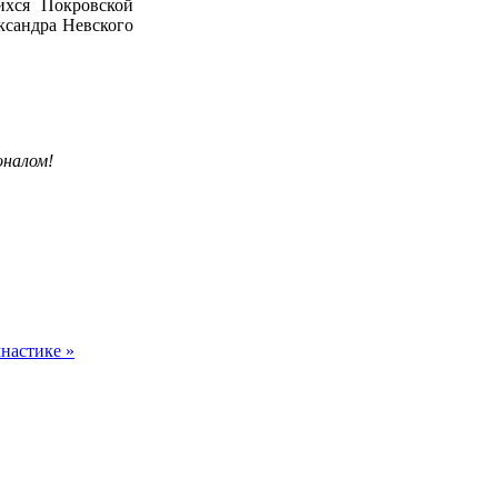
ихся Покровской
ксандра Невского
оналом!
настике »