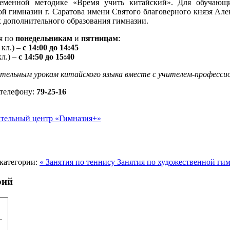
ременной методике «Время учить китайский». Для обучающ
ой гимназии г. Саратова имени Святого благоверного князя Але
х дополнительного образования гимназии.
я по
понедельникам
и
пятницам
:
 кл.) –
с 14:00 до 14:45
кл.) –
с 14:50 до 15:40
ательным урокам китайского языка вместе с учителем-професси
 телефону:
79-25-16
ательный центр «Гимназия+»
категории:
« Занятия по теннису
Занятия по художественной гим
рий