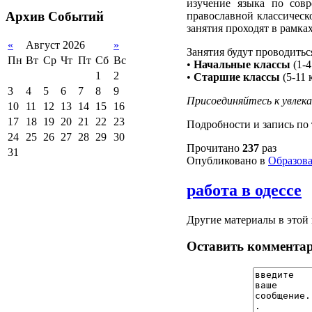
изучение языка по сов
2012-2013 уч.год
обучающихся
Архив
Событий
православной классическ
2011-2012 уч.год
Стипендии и виды
занятия проходят в рамка
поддержки обучающихся
«
Август 2026
»
Занятия будут проводитьс
Международное
Пн
Вт
Ср
Чт
Пт
Сб
Вс
•
Начальные классы
(1-4
сотрудничество
1
2
•
Старшие классы
(5-11 
Организация питания в
3
4
5
6
7
8
9
образовательной
Присоединяйтесь к увлек
организации
10
11
12
13
14
15
16
17
18
19
20
21
22
23
Подробности и запись по
24
25
26
27
28
29
30
Прочитано
237
раз
31
Опубликовано в
Образов
работа в одессе
Другие материалы в этой 
Оставить коммента