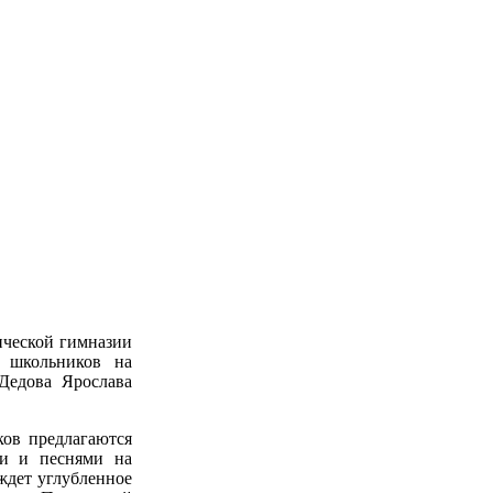
ической гимназии
т школьников на
Дедова Ярослава
ков предлагаются
ми и песнями на
ждет углубленное