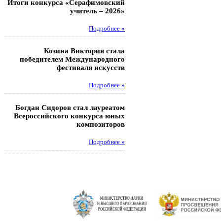
Итоги конкурса «Серафимовский
Чебаненко Глеб стал п
учитель – 2026»
областных соревнований
Подробнее »
Под
Козина Виктория стала
Музафаров Пётр стал п
победителем Международного
турнира п
фестиваля искусств
Под
Подробнее »
Педагоги гимнази
Богдан Сидоров стал лауреатом
победителями регион
Всероссийского конкурса юных
этапа XXI Всеросс
композиторов
конкурса «За нравс
подвиг у
Подробнее »
Под