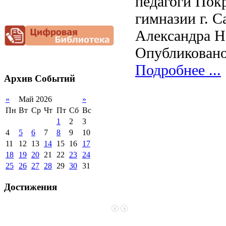
педагоги Пок
Функциональная
Видеоальбом
приёма (перевода)
ООП СОО
школа»
грамотность
2012-2013 уч.год
обучающихся
гимназии г. С
Фотогалерея
Снижение
2011-2012 уч.год
Стипендии и виды
Александра Н
документационной
поддержки обучающихся
нагрузки
Опубликовано
Международное
Благотворительная
сотрудничество
помощь гимназии
Подробнее ...
Организация питания в
Архив
Событий
образовательной
организации
«
Май 2026
»
Пн
Вт
Ср
Чт
Пт
Сб
Вс
1
2
3
4
5
6
7
8
9
10
11
12
13
14
15
16
17
18
19
20
21
22
23
24
25
26
27
28
29
30
31
Достижения