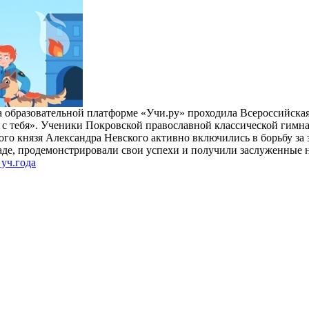
на образовательной платформе «Учи.ру» проходила Всероссийска
 с тебя». Ученики Покровской православной классической гимна
го князя Александра Невского активно включились в борьбу за з
аде, продемонстрировали свои успехи и получили заслуженные 
уч.года
ризёром
Гимназисты стали победителями
 по ушу
VI Межрегионального
творческого онлайн-конкурса «На
Волжских рубежах»
робнее »