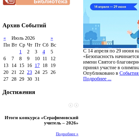
нагрузки
2012-2013 уч.год
обучающихся
Благотворительная
2011-2012 уч.год
Стипендии и виды
помощь гимназии
поддержки обучающихся
Архив
Событий
Международное
сотрудничество
«
Июль 2026
»
Организация питания в
образовательной
Пн
Вт
Ср
Чт
Пт
Сб
Вс
организации
С 14 апреля по 29 июня 
1
2
3
4
5
«Безопасность начинается
6
7
8
9
10
11
12
имени Святого благоверно
13
14
15
16
17
18
19
принял участие в олимпи
20
21
22
23
24
25
26
Опубликовано в
События 
Подробнее ...
27
28
29
30
31
Достижения
Итоги конкурса «Серафимовский
Чебаненко Глеб стал п
учитель – 2026»
областных соревнований
Подробнее »
Под