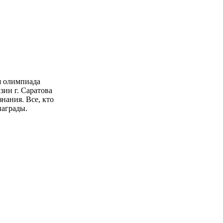
я олимпиада
зии г. Саратова
нания. Все, кто
награды.