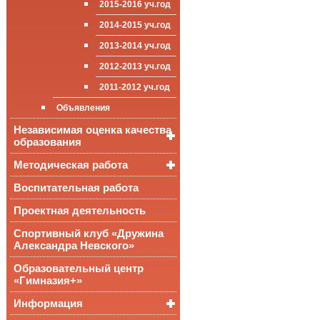
2015-2016 уч.год
приёма (перевода)
ООП СОО
школа»
Достижения
обучающихся
2014-2015 уч.год
Стипендии и виды
2013-2014 уч.год
поддержки обучающихся
2012-2013 уч.год
Международное
сотрудничество
2011-2012 уч.год
Организация питания в
Объявления
образовательной
организации
Независимая оценка качества
образования
Методическая работа
Независимая оценка
качества подготовки
обучающихся
Воспитательная работа
Уроки, мероприятия
Аккредитационный
ОГЭ и ЕГЭ
Публикации
Проектная деятельность
мониторинг системы
образования
Всероссийские
Материалы
Спортивный клуб «Дружина
проверочные
педагогического форума
Александра Невского»
работы
Всероссийская
Образовательный центр
олимпиада
«Гимназия+»
школьников
Информация