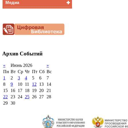
Медиа
Медалисты
Функциональная
Видеоальбом
грамотность
Фотогалерея
Снижение
документационной
нагрузки
Благотворительная
помощь гимназии
Архив
Событий
«
Июнь 2026
»
Пн
Вт
Ср
Чт
Пт
Сб
Вс
1
2
3
4
5
6
7
8
9
10
11
12
13
14
15
16
17
18
19
20
21
22
23
24
25
26
27
28
29
30