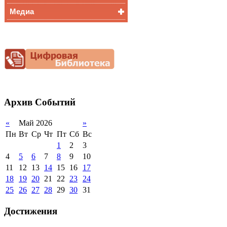
Медиа
Медалисты
Функциональная
Видеоальбом
грамотность
Фотогалерея
Снижение
документационной
нагрузки
Благотворительная
помощь гимназии
Архив
Событий
«
Май 2026
»
Пн
Вт
Ср
Чт
Пт
Сб
Вс
1
2
3
4
5
6
7
8
9
10
11
12
13
14
15
16
17
18
19
20
21
22
23
24
25
26
27
28
29
30
31
Достижения