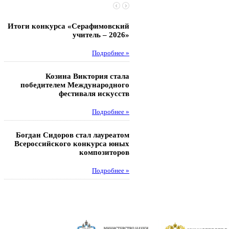
Итоги конкурса «Серафимовский
Чебаненко Глеб стал п
учитель – 2026»
областных соревнований
Подробнее »
Под
Козина Виктория стала
Музафаров Пётр стал п
победителем Международного
турнира п
фестиваля искусств
Под
Подробнее »
Педагоги гимнази
Богдан Сидоров стал лауреатом
победителями регион
Всероссийского конкурса юных
этапа XXI Всеросс
композиторов
конкурса «За нравс
подвиг у
Подробнее »
Под