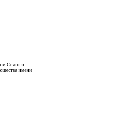
ени Святого
ношества имени