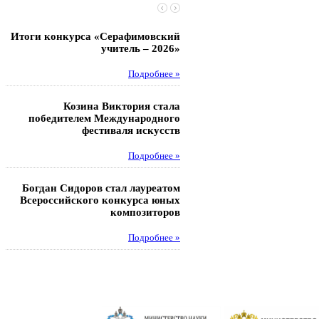
Итоги конкурса «Серафимовский
Чебаненко Глеб стал п
учитель – 2026»
областных соревнований
Подробнее »
Под
Козина Виктория стала
Музафаров Пётр стал п
победителем Международного
турнира п
фестиваля искусств
Под
Подробнее »
Педагоги гимнази
Богдан Сидоров стал лауреатом
победителями регион
Всероссийского конкурса юных
этапа XXI Всеросс
композиторов
конкурса «За нравс
подвиг у
Подробнее »
Под