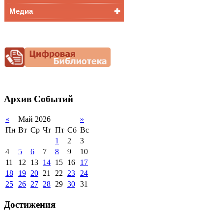
Медиа
Медалисты
Функциональная
Видеоальбом
грамотность
Фотогалерея
Снижение
документационной
нагрузки
Благотворительная
помощь гимназии
Архив
Событий
«
Май 2026
»
Пн
Вт
Ср
Чт
Пт
Сб
Вс
1
2
3
4
5
6
7
8
9
10
11
12
13
14
15
16
17
18
19
20
21
22
23
24
25
26
27
28
29
30
31
Достижения