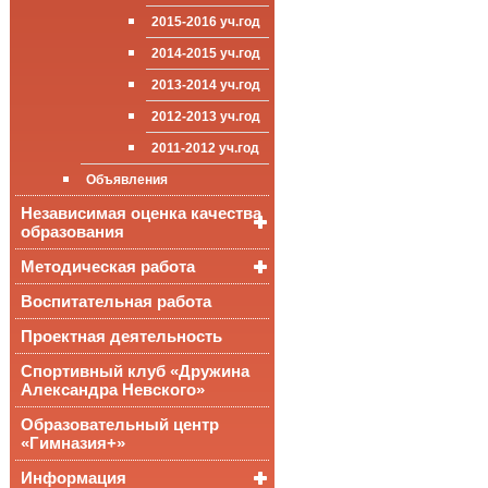
Достижения
уч.года
приёма (перевода)
ООП СОО
школа»
2015-2016 уч.год
обучающихся
Достижения
2014-2015 уч.год
Стипендии и виды
поддержки обучающихся
2013-2014 уч.год
Международное
2012-2013 уч.год
сотрудничество
2011-2012 уч.год
Организация питания в
образовательной
Объявления
организации
Независимая оценка качества
образования
Методическая работа
Независимая оценка
качества подготовки
обучающихся
Воспитательная работа
Уроки, мероприятия
Аккредитационный
ОГЭ и ЕГЭ
Публикации
Проектная деятельность
мониторинг системы
образования
Всероссийские
Материалы
Спортивный клуб «Дружина
проверочные
педагогического форума
Александра Невского»
работы
Всероссийская
Образовательный центр
олимпиада
«Гимназия+»
школьников
Информация