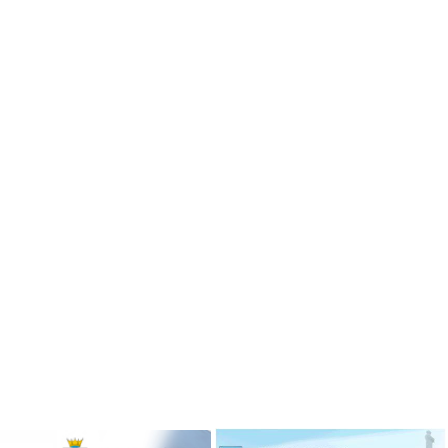
ризёром
Гимназисты стали победителями
 по ушу
VI Межрегионального
творческого онлайн-конкурса «На
Волжских рубежах»
робнее »
Подробнее »
ризёром
о боксу
Гимназисты стали победителями
Кубка по баскетболу 3х3 среди
робнее »
дворовых команд
и стали
Подробнее »
ального
ийского
твенный
Вершинина Анастасия стала
чителя»
призёром международного
конкурса инструментального
исполнительства
робнее »
Подробнее »