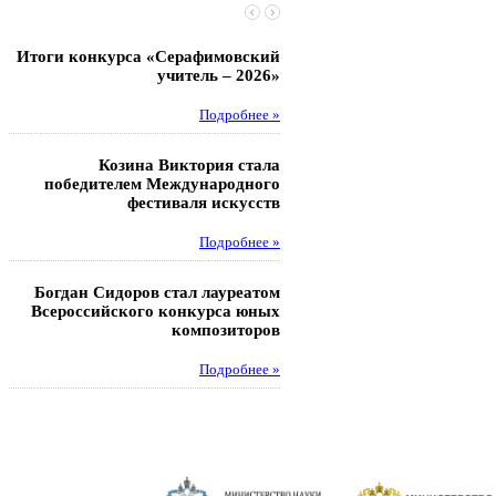
Итоги конкурса «Серафимовский
Чебаненко Глеб стал п
учитель – 2026»
областных соревнований
Подробнее »
Под
Козина Виктория стала
Музафаров Пётр стал п
победителем Международного
турнира п
фестиваля искусств
Под
Подробнее »
Педагоги гимнази
Богдан Сидоров стал лауреатом
победителями регион
Всероссийского конкурса юных
этапа XXI Всеросс
композиторов
конкурса «За нравс
подвиг у
Подробнее »
Под