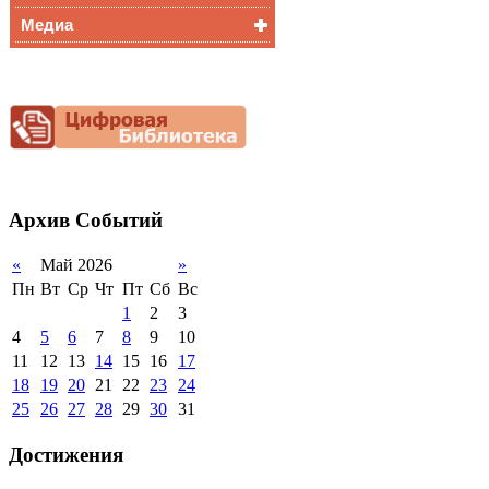
Медиа
Медалисты
Функциональная
Видеоальбом
грамотность
Фотогалерея
Снижение
документационной
нагрузки
Благотворительная
помощь гимназии
Архив
Событий
«
Май 2026
»
Пн
Вт
Ср
Чт
Пт
Сб
Вс
1
2
3
4
5
6
7
8
9
10
11
12
13
14
15
16
17
18
19
20
21
22
23
24
25
26
27
28
29
30
31
Достижения