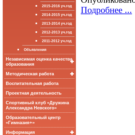
Достижения
уч.года
приёма (перевода)
ООП СОО
школа»
2015-2016 уч.год
Подробнее ...
обучающихся
Достижения
2014-2015 уч.год
Стипендии и виды
поддержки обучающихся
2013-2014 уч.год
Международное
2012-2013 уч.год
сотрудничество
2011-2012 уч.год
Организация питания в
образовательной
Объявления
организации
Независимая оценка качества
образования
Методическая работа
Независимая оценка
качества подготовки
обучающихся
Воспитательная работа
Уроки, мероприятия
Аккредитационный
ОГЭ и ЕГЭ
Публикации
Проектная деятельность
мониторинг системы
образования
Всероссийские
Материалы
Спортивный клуб «Дружина
проверочные
педагогического форума
Александра Невского»
работы
Всероссийская
Образовательный центр
олимпиада
«Гимназия+»
школьников
Информация