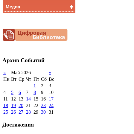
Медиа
Медалисты
Функциональная
Видеоальбом
грамотность
Фотогалерея
Снижение
документационной
нагрузки
Благотворительная
помощь гимназии
Архив
Событий
«
Май 2026
»
Пн
Вт
Ср
Чт
Пт
Сб
Вс
1
2
3
4
5
6
7
8
9
10
11
12
13
14
15
16
17
18
19
20
21
22
23
24
25
26
27
28
29
30
31
Достижения