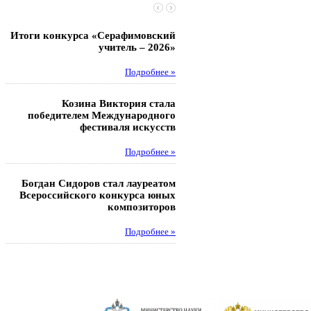
Итоги конкурса «Серафимовский
Чебаненко Глеб стал п
учитель – 2026»
областных соревнований
Подробнее »
Под
Козина Виктория стала
Музафаров Пётр стал п
победителем Международного
турнира п
фестиваля искусств
Под
Подробнее »
Педагоги гимнази
Богдан Сидоров стал лауреатом
победителями регион
Всероссийского конкурса юных
этапа XXI Всеросс
композиторов
конкурса «За нравс
подвиг у
Подробнее »
Под