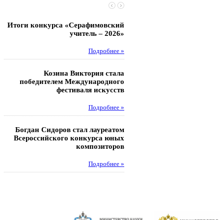
Итоги конкурса «Серафимовский
Чебаненко Глеб стал п
учитель – 2026»
областных соревнований
Подробнее »
Под
Козина Виктория стала
Музафаров Пётр стал п
победителем Международного
турнира п
фестиваля искусств
Под
Подробнее »
Педагоги гимнази
Богдан Сидоров стал лауреатом
победителями регион
Всероссийского конкурса юных
этапа XXI Всеросс
композиторов
конкурса «За нравс
подвиг у
Подробнее »
Под