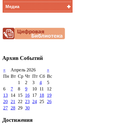
Медиа
Медалисты
Функциональная
Видеоальбом
грамотность
Фотогалерея
Снижение
документационной
нагрузки
Благотворительная
помощь гимназии
Архив
Событий
«
Апрель 2026
»
Пн
Вт
Ср
Чт
Пт
Сб
Вс
1
2
3
4
5
6
7
8
9
10
11
12
13
14
15
16
17
18
19
20
21
22
23
24
25
26
27
28
29
30
Достижения