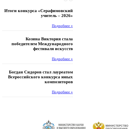
Итоги конкурса «Серафимовский
Чебаненко Глеб стал п
учитель – 2026»
областных соревнований
Подробнее »
Под
Козина Виктория стала
Музафаров Пётр стал п
победителем Международного
турнира п
фестиваля искусств
Под
Подробнее »
Педагоги гимнази
Богдан Сидоров стал лауреатом
победителями регион
Всероссийского конкурса юных
этапа XXI Всеросс
композиторов
конкурса «За нравс
подвиг у
Подробнее »
Под