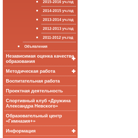
2015-2016 уч.год
приёма (перевода)
ООП СОО
школа»
Достижения
обучающихся
2014-2015 уч.год
Стипендии и виды
2013-2014 уч.год
поддержки обучающихся
2012-2013 уч.год
Международное
сотрудничество
2011-2012 уч.год
Организация питания в
Объявления
образовательной
организации
Независимая оценка качества
образования
Методическая работа
Независимая оценка
качества подготовки
обучающихся
Воспитательная работа
Уроки, мероприятия
Аккредитационный
ОГЭ и ЕГЭ
Публикации
Проектная деятельность
мониторинг системы
образования
Всероссийские
Материалы
Спортивный клуб «Дружина
проверочные
педагогического форума
Александра Невского»
работы
Всероссийская
Образовательный центр
олимпиада
«Гимназия+»
школьников
Информация