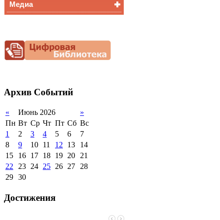
Медиа
Медалисты
Функциональная
Видеоальбом
грамотность
Фотогалерея
Снижение
документационной
нагрузки
Благотворительная
помощь гимназии
Архив
Событий
«
Июнь 2026
»
Пн
Вт
Ср
Чт
Пт
Сб
Вс
1
2
3
4
5
6
7
8
9
10
11
12
13
14
15
16
17
18
19
20
21
22
23
24
25
26
27
28
29
30
Достижения