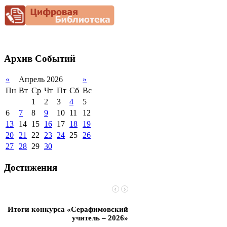
Снижение
документационной
нагрузки
Благотворительная
помощь гимназии
Архив
Событий
«
Апрель 2026
»
Пн
Вт
Ср
Чт
Пт
Сб
Вс
1
2
3
4
5
6
7
8
9
10
11
12
13
14
15
16
17
18
19
20
21
22
23
24
25
26
27
28
29
30
Достижения
Итоги конкурса «Серафимовский
Чебаненко Глеб стал п
учитель – 2026»
областных соревнований