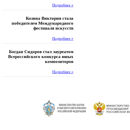
Подробнее »
Под
Козина Виктория стала
Музафаров Пётр стал п
победителем Международного
турнира п
фестиваля искусств
Под
Подробнее »
Педагоги гимнази
Богдан Сидоров стал лауреатом
победителями регион
Всероссийского конкурса юных
этапа XXI Всеросс
композиторов
конкурса «За нравс
подвиг у
Подробнее »
Под