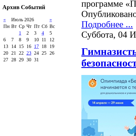
программе «П
2012-2013 уч.год
обучающихся
Архив
Событий
2011-2012 уч.год
Опубликовано
Стипендии и виды
поддержки обучающихся
«
Июль 2026
»
Подробнее ...
Международное
Пн
Вт
Ср
Чт
Пт
Сб
Вс
сотрудничество
Суббота, 04 
1
2
3
4
5
Организация питания в
6
7
8
9
10
11
12
образовательной
организации
13
14
15
16
17
18
19
Гимназисты
20
21
22
23
24
25
26
27
28
29
30
31
безопаснос