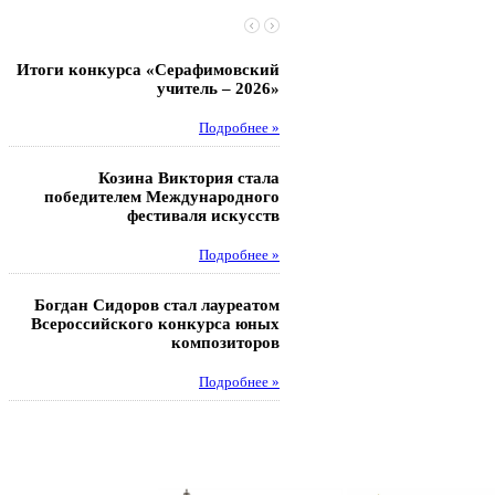
Итоги конкурса «Серафимовский
Чебаненко Глеб стал п
учитель – 2026»
областных соревнований
Подробнее »
Под
Козина Виктория стала
Музафаров Пётр стал п
победителем Международного
турнира п
фестиваля искусств
Под
Подробнее »
Педагоги гимнази
Богдан Сидоров стал лауреатом
победителями регион
Всероссийского конкурса юных
этапа XXI Всеросс
композиторов
конкурса «За нравс
подвиг у
Подробнее »
Под