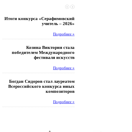
Итоги конкурса «Серафимовский
Чебаненко Глеб стал п
учитель – 2026»
областных соревнований
Подробнее »
Под
Козина Виктория стала
Музафаров Пётр стал п
победителем Международного
турнира п
фестиваля искусств
Под
Подробнее »
Педагоги гимнази
Богдан Сидоров стал лауреатом
победителями регион
Всероссийского конкурса юных
этапа XXI Всеросс
композиторов
конкурса «За нравс
подвиг у
Подробнее »
Под