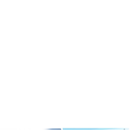
ризёром
Гимназисты стали победителями
 по ушу
VI Межрегионального
творческого онлайн-конкурса «На
Волжских рубежах»
робнее »
Подробнее »
ризёром
о боксу
Гимназисты стали победителями
Кубка по баскетболу 3х3 среди
робнее »
дворовых команд
и стали
Подробнее »
ального
ийского
твенный
Вершинина Анастасия стала
чителя»
призёром международного
конкурса инструментального
исполнительства
робнее »
Подробнее »