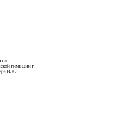
м по
ской гимназии г.
ера В.В.